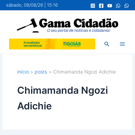
Ir
sábado, 08/08/26 | 15:16
para
o
conteúdo
Pesquisar
Início
posts
Chimamanda Ngozi Adichie
Chimamanda Ngozi
Adichie