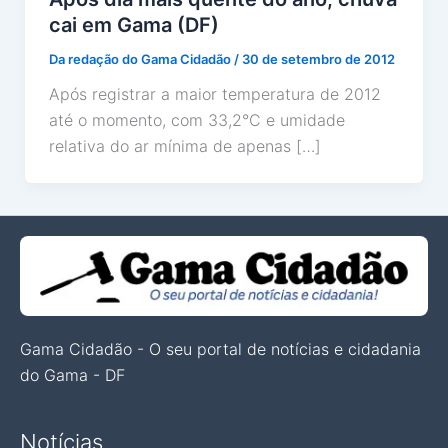
cai em Gama (DF)
Da redação do Gama Cidadão
/
30 de setembro de 2012
Após registrar a maior temperatura de 2012
até o momento, com 33,2°C e umidade
relativa do ar mínima de apenas […]
Gama Cidadão - O seu portal de notícias e cidadania
do Gama - DF
Notícias