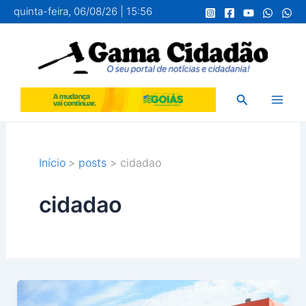
Ir
quinta-feira, 06/08/26 | 15:56
para
o
conteúdo
Pesquisar
Início
posts
cidadao
cidadao