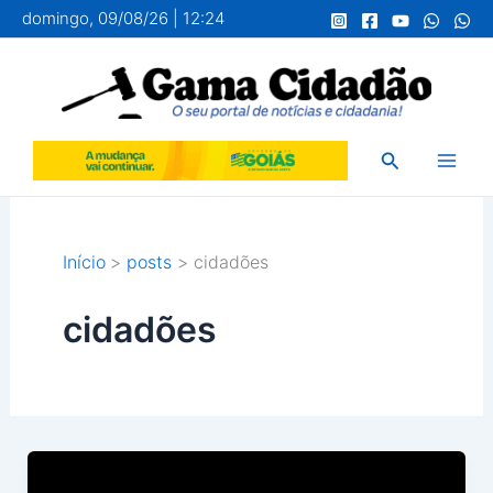
Ir
domingo, 09/08/26 | 12:24
para
o
conteúdo
Pesquisar
Início
posts
cidadões
cidadões