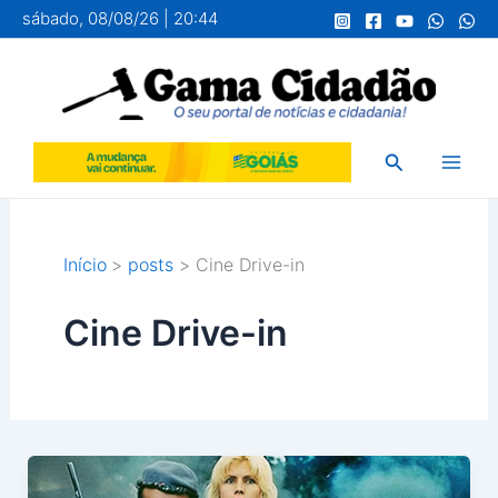
Ir
sábado, 08/08/26 | 20:44
para
o
conteúdo
Pesquisar
Início
posts
Cine Drive-in
Cine Drive-in