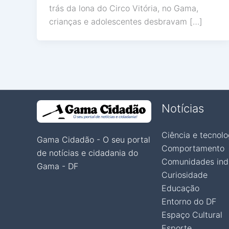
trás da lona do Circo Vitória, no Gama,
crianças e adolescentes desbravam […]
Notícias
Ciência e tecnolo
Gama Cidadão - O seu portal
Comportamento
de notícias e cidadania do
Comunidades ind
Gama - DF
Curiosidade
Educação
Entorno do DF
Espaço Cultural
Esporte