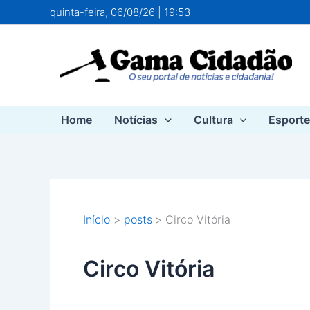
Ir
quinta-feira, 06/08/26 | 19:53
para
o
conteúdo
Home
Notícias
Cultura
Esport
Início
posts
Circo Vitória
Circo Vitória