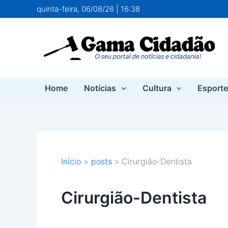
Ir
quinta-feira, 06/08/26 | 16:38
para
o
conteúdo
Home
Notícias
Cultura
Esport
Início
posts
Cirurgião-Dentista
Cirurgião-Dentista