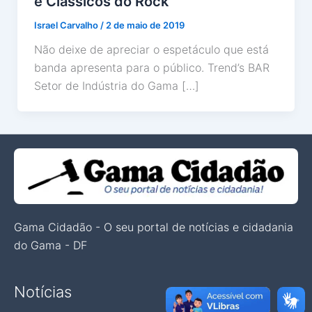
e Clássicos do Rock”
Israel Carvalho
/
2 de maio de 2019
Não deixe de apreciar o espetáculo que está
banda apresenta para o público. Trend’s BAR
Setor de Indústria do Gama […]
Gama Cidadão - O seu portal de notícias e cidadania
do Gama - DF
Notícias