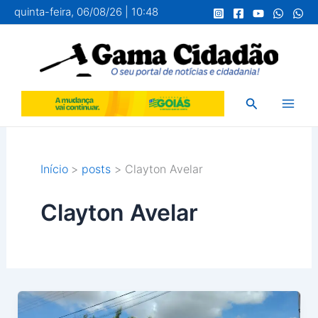
Ir
quinta-feira, 06/08/26 | 10:48
para
o
conteúdo
Pesquisar
Início
posts
Clayton Avelar
Clayton Avelar