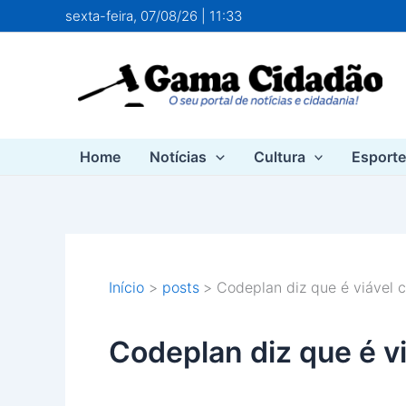
Ir
sexta-feira, 07/08/26 | 11:33
para
o
conteúdo
Home
Notícias
Cultura
Esport
Início
posts
Codeplan diz que é viável 
Codeplan diz que é v