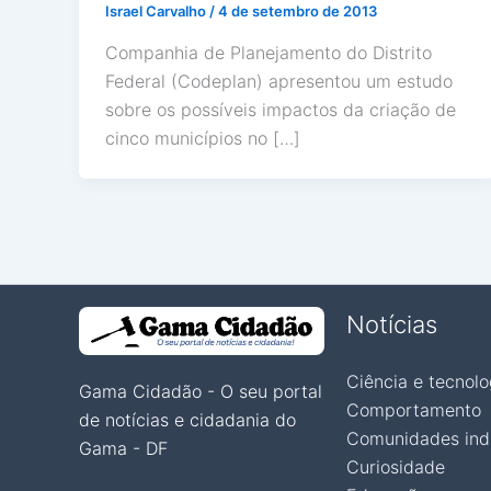
Israel Carvalho
/
4 de setembro de 2013
Companhia de Planejamento do Distrito
Federal (Codeplan) apresentou um estudo
sobre os possíveis impactos da criação de
cinco municípios no […]
Notícias
Ciência e tecnolo
Gama Cidadão - O seu portal
Comportamento
de notícias e cidadania do
Comunidades ind
Gama - DF
Curiosidade