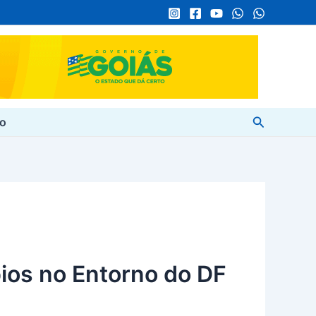
Pesquisar
to
pios no Entorno do DF