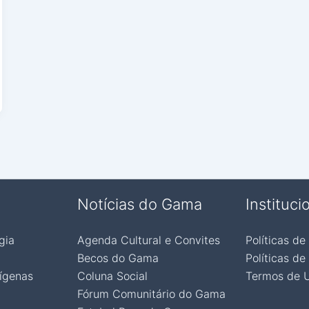
Notícias do Gama
Instituci
gia
Agenda Cultural e Convites
Políticas de
Becos do Gama
Políticas de
ígenas
Coluna Social
Termos de 
Fórum Comunitário do Gama