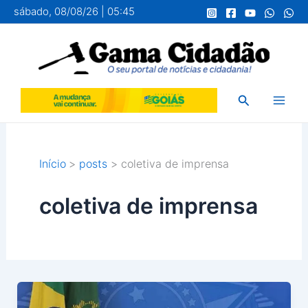
Ir
sábado, 08/08/26 | 05:45
para
o
conteúdo
Pesquisar
Início
posts
coletiva de imprensa
coletiva de imprensa