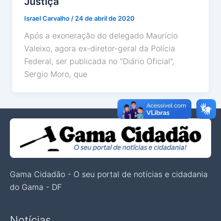
Justiça
Israel Carvalho
/
24 de abril de 2020
Após a exoneração do delegado Maurício
Valeixo, agora ex-diretor-geral da Polícia
Federal, ser publicada no “Diário Oficial”,
Sergio Moro, que
Gama Cidadão - O seu portal de notícias e cidadania
do Gama - DF
Notícias