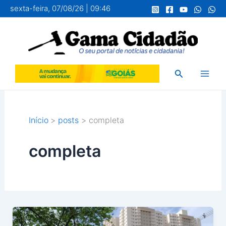
Ir
sexta-feira, 07/08/26 | 09:46
para
o
conteúdo
Pesquisar
Início
posts
completa
completa