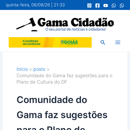
Ir
quinta-feira, 06/08/26 | 21:33
para
o
conteúdo
Pesquisar
Início
posts
Comunidade do Gama faz sugestões para o
Plano de Cultura do DF
Comunidade do
Gama faz sugestões
para o Plano de