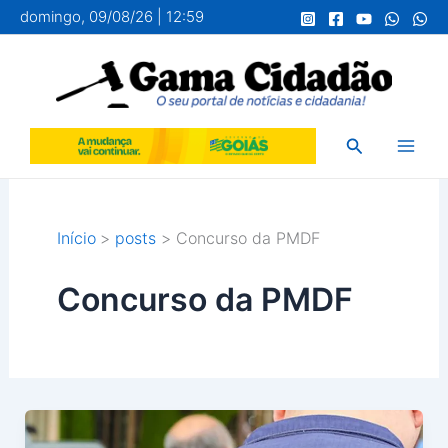
Ir
domingo, 09/08/26 | 12:59
para
o
conteúdo
Pesquisar
Início
posts
Concurso da PMDF
Concurso da PMDF