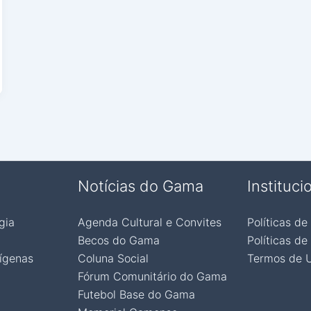
Notícias do Gama
Instituci
gia
Agenda Cultural e Convites
Políticas de
Becos do Gama
Políticas de
ígenas
Coluna Social
Termos de 
Fórum Comunitário do Gama
Futebol Base do Gama