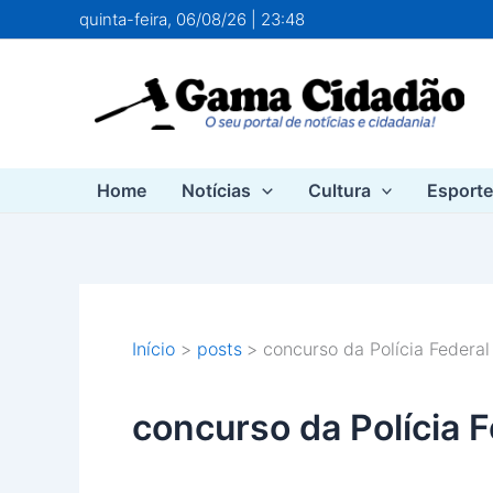
Ir
quinta-feira, 06/08/26 | 23:48
para
o
conteúdo
Home
Notícias
Cultura
Esport
Início
posts
concurso da Polícia Federal
concurso da Polícia F