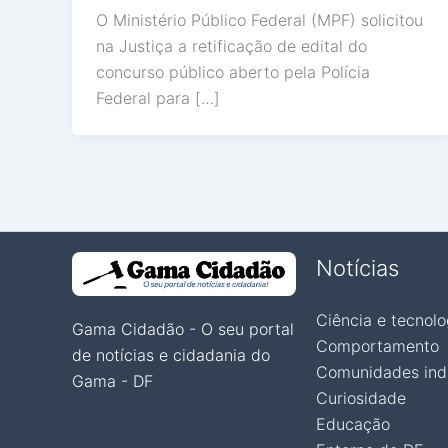
O Ministério Público Federal (MPF) solicitou
na Justiça a retificação de edital do
concurso público aberto pela Polícia
Federal para […]
Notícias
Ciência e tecnolo
Gama Cidadão - O seu portal
Comportamento
de notícias e cidadania do
Comunidades ind
Gama - DF
Curiosidade
Educação