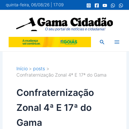
Ir
quinta-feira, 06/08/26 | 17:09
para
o
conteúdo
Pesquisar
Início
posts
Confraternização Zonal 4ª E 17ª do Gama
Confraternização
Zonal 4ª E 17ª do
Gama