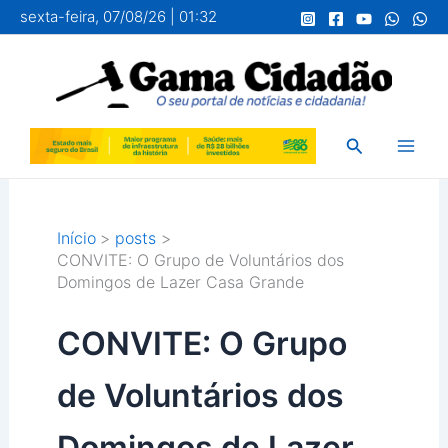
Ir
sexta-feira, 07/08/26 | 01:32
para
o
conteúdo
Pesquisar
Início
posts
CONVITE: O Grupo de Voluntários dos
Domingos de Lazer Casa Grande
CONVITE: O Grupo
de Voluntários dos
Domingos de Lazer