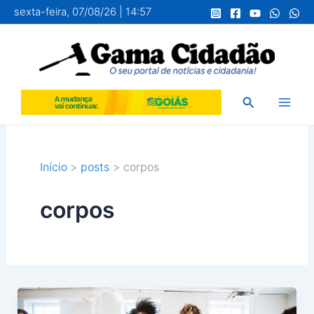
Ir
sexta-feira, 07/08/26 | 14:57
para
o
conteúdo
Pesquisar
Início
posts
corpos
corpos