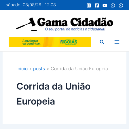
Ir
sábado, 08/08/26 | 12:08
para
o
conteúdo
Pesquisar
Início
posts
Corrida da União Europeia
Corrida da União
Europeia