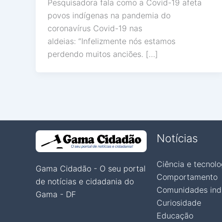
Pesquisadora fala como a Covid-19 afeta
povos indígenas na pandemia do
coronavírus Covid-19 nas
aldeias: “Infelizmente nós estamos
perdendo muitos anciões. […]
Notícias
Ciência e tecnolo
Gama Cidadão - O seu portal
Comportamento
de notícias e cidadania do
Comunidades ind
Gama - DF
Curiosidade
Educação