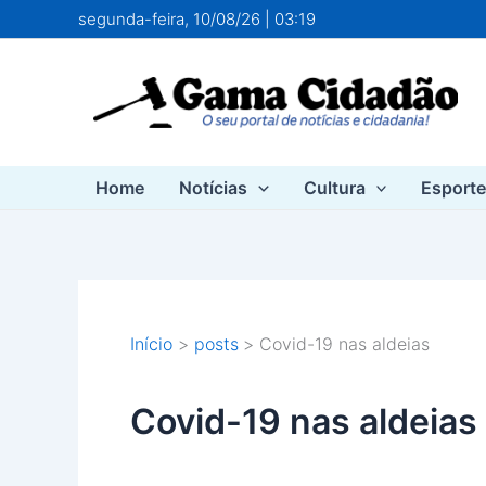
Ir
segunda-feira, 10/08/26 | 03:19
para
o
conteúdo
Home
Notícias
Cultura
Esport
Início
posts
Covid-19 nas aldeias
Covid-19 nas aldeias