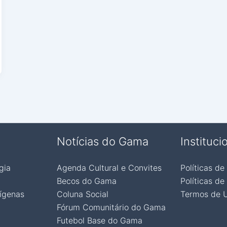
Notícias do Gama
Instituci
gia
Agenda Cultural e Convites
Políticas de
Becos do Gama
Políticas de
ígenas
Coluna Social
Termos de 
Fórum Comunitário do Gama
Futebol Base do Gama