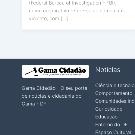
(Federal Bureau of Investigation – FBI),
crime corporativo refere-se ao crime não-
violento, com […]
Notícias
Ciência e tecnolo
Gama Cidadão - O seu portal
Comportamento
de notícias e cidadania do
Comunidades ind
Gama - DF
Curiosidade
Educação
Entorno do DF
Espaço Cultural