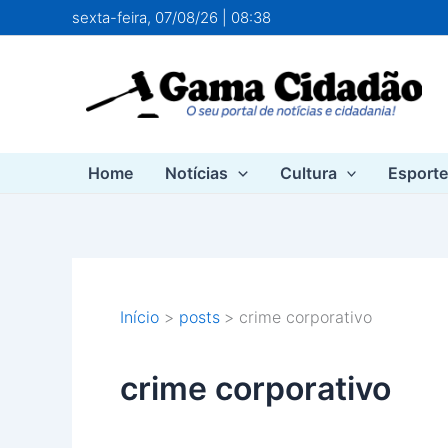
Ir
sexta-feira, 07/08/26 | 08:38
para
o
conteúdo
Home
Notícias
Cultura
Esport
Início
posts
crime corporativo
crime corporativo