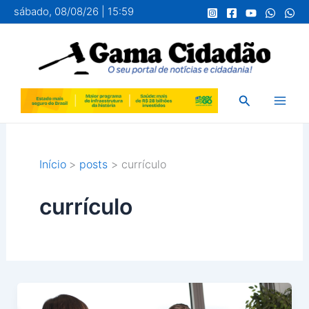
Ir
sábado, 08/08/26 | 15:59
para
o
conteúdo
Pesquisar
Início
posts
currículo
currículo