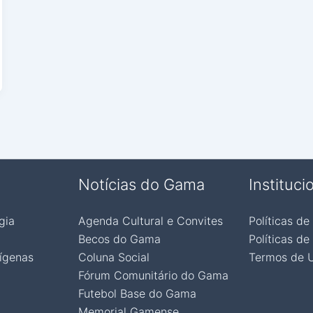
Notícias do Gama
Instituci
gia
Agenda Cultural e Convites
Políticas de
Becos do Gama
Políticas de
ígenas
Coluna Social
Termos de 
Fórum Comunitário do Gama
Futebol Base do Gama
Memorial Gamense