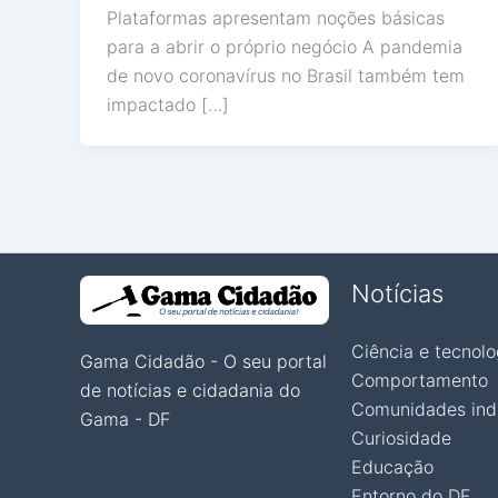
Plataformas apresentam noções básicas
para a abrir o próprio negócio A pandemia
de novo coronavírus no Brasil também tem
impactado […]
Notícias
Ciência e tecnolo
Gama Cidadão - O seu portal
Comportamento
de notícias e cidadania do
Comunidades ind
Gama - DF
Curiosidade
Educação
Entorno do DF