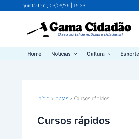
Ir
quinta-feira, 06/08/26 | 15:26
para
o
conteúdo
Home
Notícias
Cultura
Esport
Início
posts
Cursos rápidos
Cursos rápidos