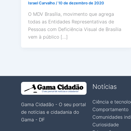
Israel Carvalho
/
10 de dezembro de 2020
O MDV Brasília, movimento que agrega
todas as Entidades Representativas de
Pessoas com Deficiência Visual de Brasília
vem à público […]
Notícias
Ciência e tecnolo
Gama Cidadão - O seu portal
Comportamento
de notícias e cidadania do
Comunidades ind
Gama - DF
Curiosidade