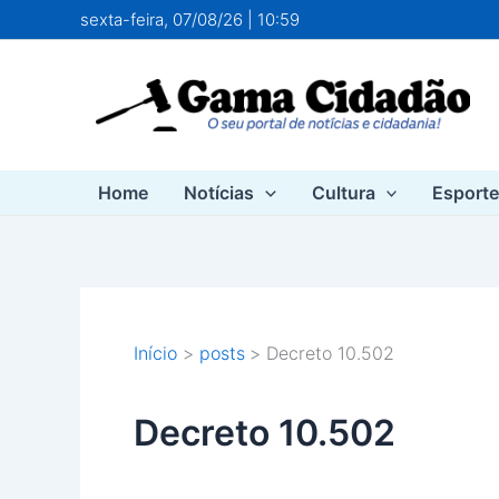
Ir
sexta-feira, 07/08/26 | 10:59
para
o
conteúdo
Home
Notícias
Cultura
Esport
Início
posts
Decreto 10.502
Decreto 10.502