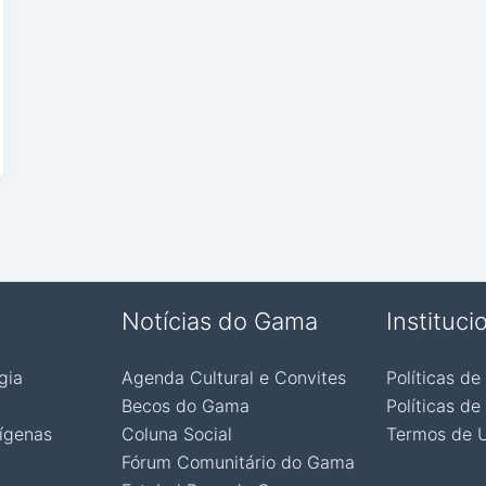
Notícias do Gama
Instituci
gia
Agenda Cultural e Convites
Políticas de
Becos do Gama
Políticas de
ígenas
Coluna Social
Termos de 
Fórum Comunitário do Gama