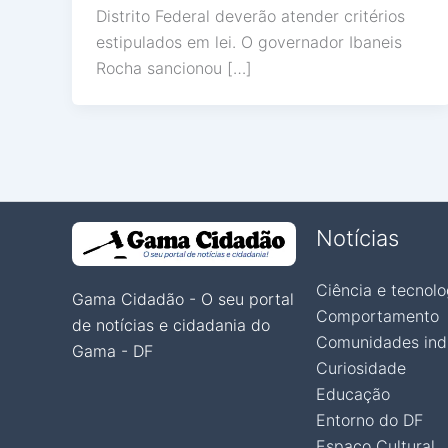
Distrito Federal deverão atender critérios
estipulados em lei. O governador Ibaneis
Rocha sancionou […]
Notícias
Ciência e tecnolo
Gama Cidadão - O seu portal
Comportamento
de notícias e cidadania do
Comunidades ind
Gama - DF
Curiosidade
Educação
Entorno do DF
Espaço Cultural