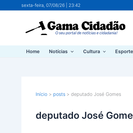
Ir
sexta-feira, 07/08/26 | 23:42
para
o
conteúdo
Home
Notícias
Cultura
Esport
Início
posts
deputado José Gomes
deputado José Gome