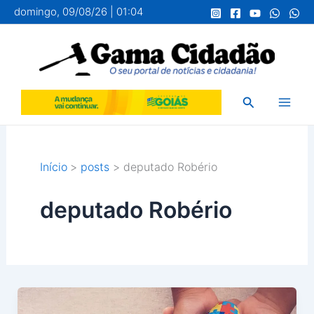
Ir
domingo, 09/08/26 | 01:04
para
o
conteúdo
Pesquisar
Início
posts
deputado Robério
deputado Robério