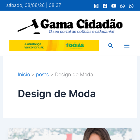
Ir
sábado, 08/08/26 | 08:37
para
o
conteúdo
Pesquisar
Início
posts
Design de Moda
Design de Moda