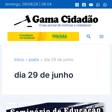
Ir
domingo, 09/08/26 | 06:04
para
o
conteúdo
Pesquisar
Início
posts
dia 29 de junho
dia 29 de junho