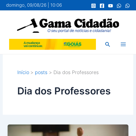
Ir
domingo, 09/08/26 | 10:06
para
o
conteúdo
Pesquisar
Início
posts
Dia dos Professores
Dia dos Professores