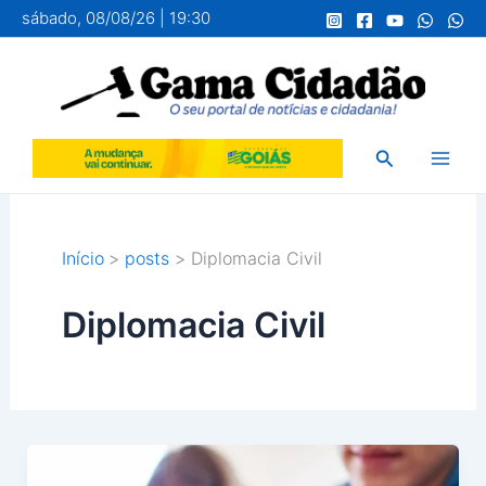
Ir
sábado, 08/08/26 | 19:30
para
o
conteúdo
Pesquisar
Início
posts
Diplomacia Civil
Diplomacia Civil