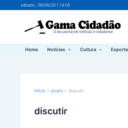
Ir
sábado, 08/08/26 | 14:05
para
o
conteúdo
Home
Notícias
Cultura
Esport
Início
posts
discutir
discutir