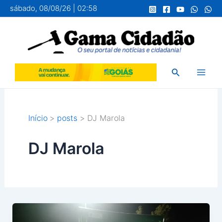
Ir
sábado, 08/08/26 | 02:58
para
o
conteúdo
Pesquisar
Início
posts
DJ Marola
DJ Marola