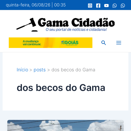
Ir
quinta-feira, 06/08/26 | 00:35
para
o
conteúdo
Pesquisar
Início
posts
dos becos do Gama
dos becos do Gama