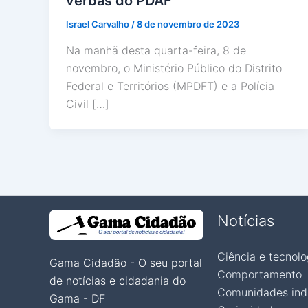
verbas do PDAF
Israel Carvalho
/
8 de novembro de 2023
Na manhã desta quarta-feira, 8 de
novembro, o Ministério Público do Distrito
Federal e Territórios (MPDFT) e a Polícia
Civil […]
Notícias
Ciência e tecnolo
Gama Cidadão - O seu portal
Comportamento
de notícias e cidadania do
Comunidades ind
Gama - DF