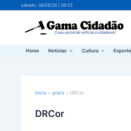
Ir
sábado, 08/08/26 | 08:53
para
o
conteúdo
Home
Notícias
Cultura
Esport
Início
posts
DRCor
DRCor