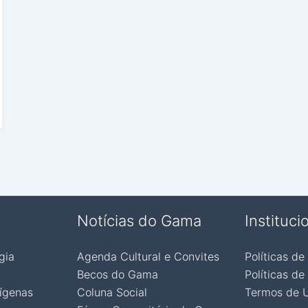
Notícias do Gama
Instituci
gia
Agenda Cultural e Convites
Políticas de
Becos do Gama
Políticas de
ígenas
Coluna Social
Termos de 