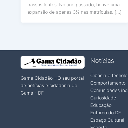
passos lentos. No ano passado, houve uma
expansão de apenas 3% nas matrículas. […]
Notícias
Ciência e tecnolo
Gama Cidadão - O seu portal
Comportamento
de notícias e cidadania do
Comunidades ind
Gama - DF
Curiosidade
Educação
Entorno do DF
Espaço Cultural
Esporte