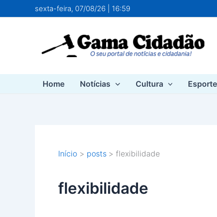
Ir
sexta-feira, 07/08/26 | 16:59
para
o
conteúdo
Home
Notícias
Cultura
Esport
Início
posts
flexibilidade
flexibilidade