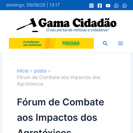
Ir
domingo, 09/08/26 | 13:17
para
o
conteúdo
Pesquisar
Início
posts
Fórum de Combate aos Impactos dos
Agrotóxicos
Fórum de Combate
aos Impactos dos
Agrotóxicos