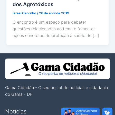
dos Agrotóxicos
Israel Carvalho
/
26 de abril de 2019
O encontro é um espaço para debater
questões relacionadas ao tema e fomentar
ações concretas de proteção à saúde do […]
Gama Cidadão - O seu portal de notícias e cidadania
do Gama - DF
Notícias