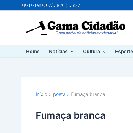
Ir
sexta-feira, 07/08/26 | 06:27
para
o
conteúdo
Home
Notícias
Cultura
Esport
Início
posts
Fumaça branca
Fumaça branca