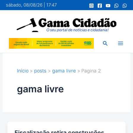
Ir
sábado, 08/08/26 | 17:47
para
o
conteúdo
Pesquisar
Início
posts
gama livre
Pagina 2
gama livre
Fiscalização retira construções