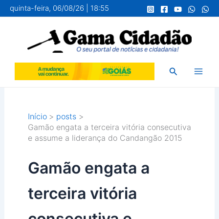
Ir
quinta-feira, 06/08/26 | 18:55
para
o
conteúdo
Pesquisar
Início
posts
Gamão engata a terceira vitória consecutiva
e assume a liderança do Candangão 2015
Gamão engata a
terceira vitória
consecutiva e