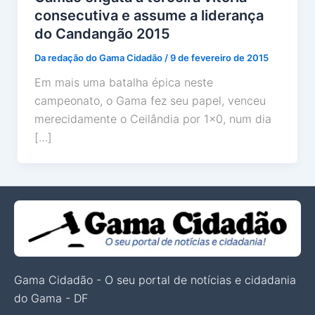
consecutiva e assume a liderança
do Candangão 2015
Da redação do Gama Cidadão
/
9 de fevereiro de 2015
Em mais uma batalha épica neste
campeonato, o Gama fez seu papel, venceu
merecidamente o Ceilândia por 1×0, num dia
[…]
Gama Cidadão - O seu portal de notícias e cidadania
do Gama - DF