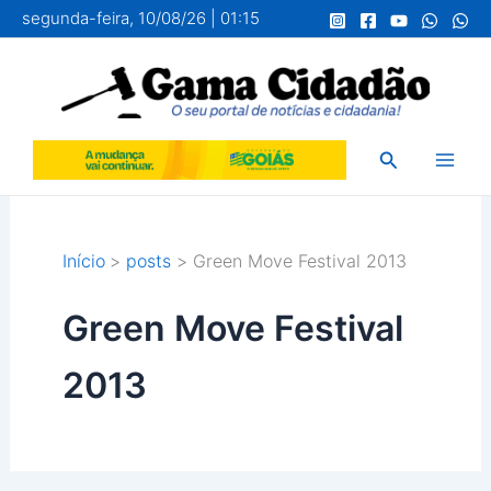
Ir
segunda-feira, 10/08/26 | 01:15
para
o
conteúdo
Pesquisar
Início
posts
Green Move Festival 2013
Green Move Festival
2013