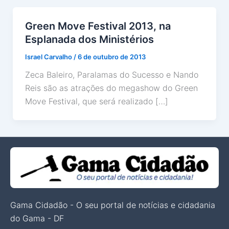
Green Move Festival 2013, na
Esplanada dos Ministérios
Israel Carvalho
/
6 de outubro de 2013
Zeca Baleiro, Paralamas do Sucesso e Nando
Reis são as atrações do megashow do Green
Move Festival, que será realizado […]
Gama Cidadão - O seu portal de notícias e cidadania
do Gama - DF