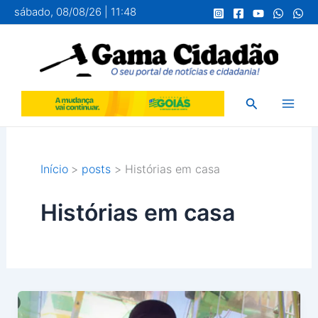
Ir
sábado, 08/08/26 | 11:48
para
o
conteúdo
Pesquisar
Início
posts
Histórias em casa
Histórias em casa