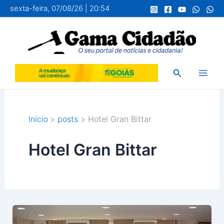
Ir
sexta-feira, 07/08/26 | 20:54
para
o
conteúdo
Pesquisar
Início
posts
Hotel Gran Bittar
Hotel Gran Bittar