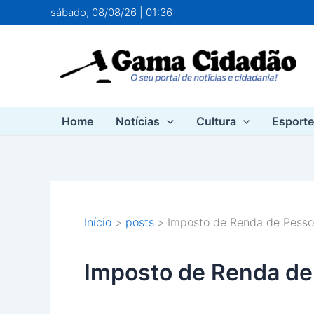
Ir
sábado, 08/08/26 | 01:36
para
o
conteúdo
Home
Notícias
Cultura
Esport
Início
posts
Imposto de Renda de Pesso
Imposto de Renda de