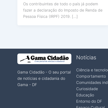
Os contribuintes de todo o país já podem
fazer a declaração do Imposto de Renda de
Pessoa Física (IRPF) 2019. […]
Notícias
Ciência e tecnolo
Gama Cidadão - O seu portal
Comportamento
de notícias e cidadania do
Comunidades ind
Gama - DF
Curiosidade
Educação
Entorno do DF
Espaço Cultural