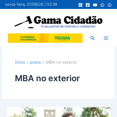
Ir
sexta-feira, 07/08/26 | 03:38
para
o
conteúdo
Pesquisar
Início
posts
MBA no exterior
MBA no exterior