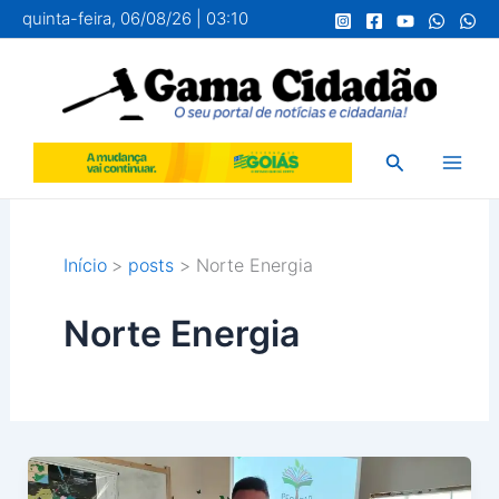
Ir
quinta-feira, 06/08/26 | 03:10
para
o
conteúdo
Pesquisar
Início
posts
Norte Energia
Norte Energia