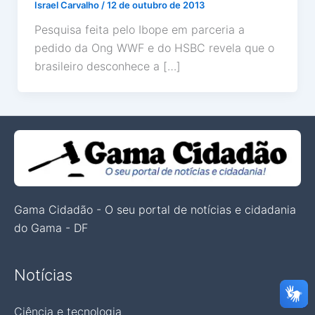
Israel Carvalho
/
12 de outubro de 2013
Pesquisa feita pelo Ibope em parceria a
pedido da Ong WWF e do HSBC revela que o
brasileiro desconhece a […]
Gama Cidadão - O seu portal de notícias e cidadania
do Gama - DF
Notícias
Ciência e tecnologia