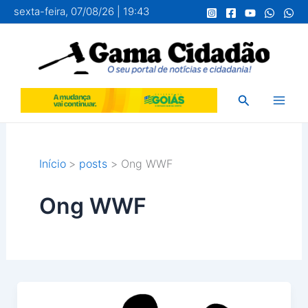
Ir
sexta-feira, 07/08/26 | 19:43
para
o
conteúdo
Pesquisar
Início
posts
Ong WWF
Ong WWF