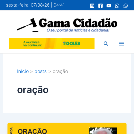
Ir
sexta-feira, 07/08/26 | 04:41
para
o
conteúdo
Pesquisar
Início
posts
oração
oração