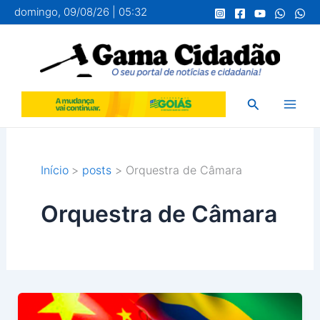
Ir
domingo, 09/08/26 | 05:32
para
o
conteúdo
Pesquisar
Início
posts
Orquestra de Câmara
Orquestra de Câmara