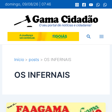
Ir
domingo, 09/08/26 | 07:46
para
o
conteúdo
Pesquisar
Início
posts
OS INFERNAIS
OS INFERNAIS