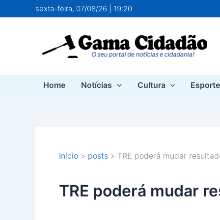
Ir
sexta-feira, 07/08/26 | 19:20
para
o
conteúdo
Home
Notícias
Cultura
Esport
Início
posts
TRE poderá mudar resultado
TRE poderá mudar res