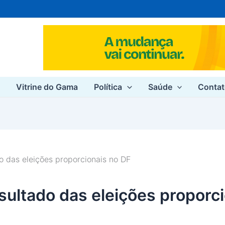
e
Vitrine do Gama
Política
Saúde
Conta
 das eleições proporcionais no DF
ultado das eleições proporc