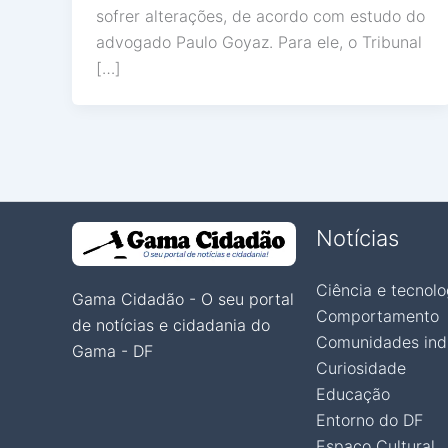
sofrer alterações, de acordo com estudo do
advogado Paulo Goyaz. Para ele, o Tribunal
[…]
Notícias
Ciência e tecnolo
Gama Cidadão - O seu portal
Comportamento
de notícias e cidadania do
Comunidades ind
Gama - DF
Curiosidade
Educação
Entorno do DF
Espaço Cultural